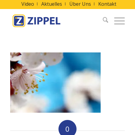
Video
Aktuelles
Über Uns
Kontakt
0