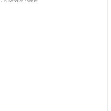
/
/
in
Batterien
von
nt