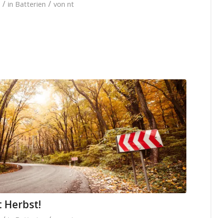
/
/
in
Batterien
von
nt
t Herbst!