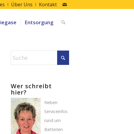
les
Über Uns
Kontakt
riegase
Entsorgung
Wer schreibt
hier?
Neben
Serviceinfos
rund um
Batterien