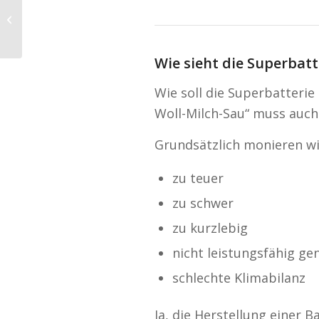
3,4 Millionen Pannen,
Hauptursache
Starterbatterie
Wie sieht die Superbatt
Wie soll die Superbatterie 
Woll-Milch-Sau“ muss auch
Grundsätzlich monieren wi
zu teuer
zu schwer
zu kurzlebig
nicht leistungsfähig ge
schlechte Klimabilanz
Ja, die Herstellung einer B