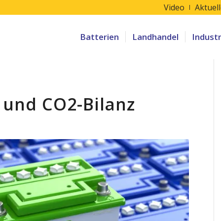
Video
Aktuel
Batterien
Landhandel
Indust
 und CO2-Bilanz
andel und CO2-