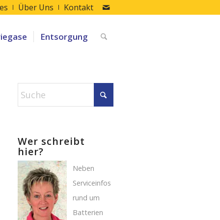
les
Über Uns
Kontakt
riegase
Entsorgung
Wer schreibt
hier?
Neben
Serviceinfos
rund um
Batterien