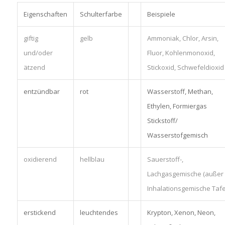
Eigenschaften
Schulterfarbe
Beispiele
giftig
gelb
Ammoniak, Chlor, Arsin,
und/oder
Fluor, Kohlenmonoxid,
ätzend
Stickoxid, Schwefeldioxid
entzündbar
rot
Wasserstoff, Methan,
Ethylen, Formiergas
Stickstoff/
Wasserstofgemisch
oxidierend
hellblau
Sauerstoff-,
Lachgasgemische (außer
Inhalationsgemische Tafel
erstickend
leuchtendes
Krypton, Xenon, Neon,