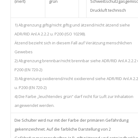
(inert)
grün
Schweißschutzgasgemisc
Druckluft technisch
1) Abgrenzung giftig/nicht giftig und ätzend/nicht ätzend siehe
ADR/RID Anl.A 2.2.2 u. P200 (ISO 10298).
Ätzend bezieht sich in diesem Fall auf Verätzung menschlichen
Gewebes
2) Abgrenzung brennbar/nicht brennbar siehe ADR/RID Anl.A 2.2.2 
P200 (EN 720-2)
3) Abgrenzung oxidierend/nicht oxidierend siehe ADR/RID Anl.A 2.2
u. P200 (EN 720-2)
4) Die Farbe „leuchtendes grün“ darf nicht für Luft zur Inhalation
angewendet werden.
Die Schulter wird nur mit der Farbe der primären Gefährdung
gekennzeichnet. Auf die farbliche Darstellung von 2
Gefährdungseigenschaften (z.B. giftig/ätzend und entzündbar) k