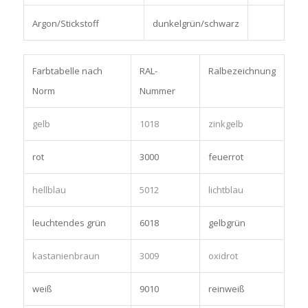
Argon/Stickstoff
dunkelgrün/schwarz
Farbtabelle nach
RAL-
Ralbezeichnung
Norm
Nummer
gelb
1018
zinkgelb
rot
3000
feuerrot
hellblau
5012
lichtblau
leuchtendes grün
6018
gelbgrün
kastanienbraun
3009
oxidrot
weiß
9010
reinweiß