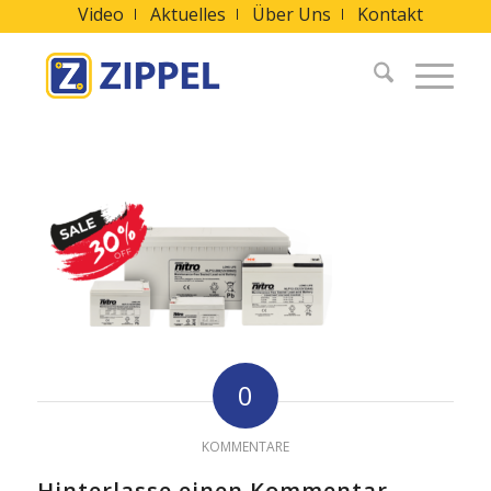
Video
Aktuelles
Über Uns
Kontakt
0
KOMMENTARE
Hinterlasse einen Kommentar