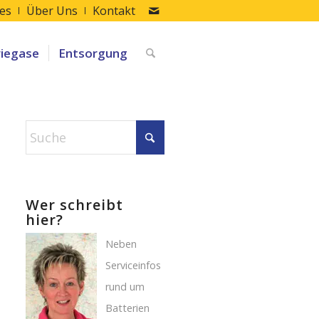
les
Über Uns
Kontakt
riegase
Entsorgung
Wer schreibt
hier?
Neben
Serviceinfos
rund um
Batterien