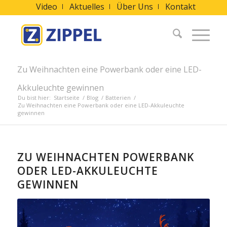
Video
Aktuelles
Über Uns
Kontakt
Zu Weihnachten eine Powerbank oder eine LED-
Akkuleuchte gewinnen
Du bist hier:
Startseite
/
Blog
/
Batterien
/
Zu Weihnachten eine Powerbank oder eine LED-Akkuleuchte
gewinnen
ZU WEIHNACHTEN POWERBANK
ODER LED-AKKULEUCHTE
GEWINNEN