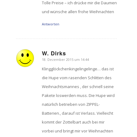
Tolle Preise – ich drücke mir die Daumen
und wünsche allen frohe Weihnachten
Antworten
W. Dirks
18. Dezember 2015 um 14:44
sagte:
Klingglöckchenkingelingelinge… das ist
die Hupe vom rasenden Schlitten des
Weihnachtsmannes , der schnell seine
Pakete loswerden muss. Die Hupe wird
natürlich betrieben von ZIPPEL-
Batterien., darauf ist Verlass. Vielleicht
kommt der Zottelbart auch bei mir
vorbei und bringt mir vor Weihnachten