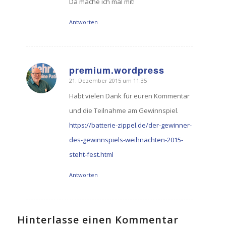
Da mache ich mal mit!
Antworten
premium.wordpress
21. Dezember 2015 um 11:35
sagte:
Habt vielen Dank für euren Kommentar
und die Teilnahme am Gewinnspiel.
https://batterie-zippel.de/der-gewinner-
des-gewinnspiels-weihnachten-2015-
steht-fest.html
Antworten
Hinterlasse einen Kommentar