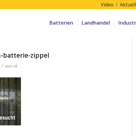
Video
Aktuel
Batterien
Landhandel
Indust
batterie-zippel
/
von
nt