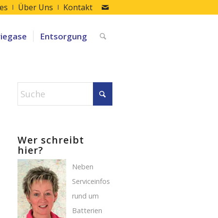
les
Über Uns
Kontakt
riegase
Entsorgung
Wer schreibt
hier?
Neben
Serviceinfos
rund um
Batterien