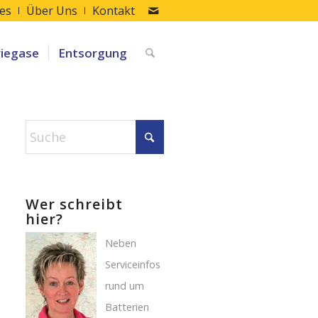
les
Über Uns
Kontakt
riegase
Entsorgung
Wer schreibt
hier?
Neben
Serviceinfos
rund um
Batterien