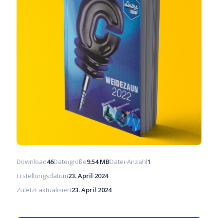
Download
46
Dateigröße
9.54 MB
Datei-Anzahl
1
Erstellungsdatum
23. April 2024
Zuletzt aktualisiert
23. April 2024