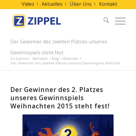
Video
Aktuelles
Über Uns
Kontakt
Der Gewinner des zweiten Platzes unseres
Gewinnspiels steht fest
Du bist hier:
Startseite
/
Blog
/
Batterien
/
Der Gewinner des zweiten Platzes unseres Gewinnspiels steht fest
Der Gewinner des 2. Platzes
unseres Gewinnspiels
Weihnachten 2015 steht fest!
Der Gewinner des
Gewinnspiels