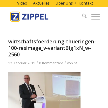
Video
Aktuelles
Über Uns
Kontakt
wirtschaftsfoerderung-thueringen-
100-resimage_v-variantBig1xN_w-
2560
/
/
12. Februar 2019
0 Kommentare
von
nt