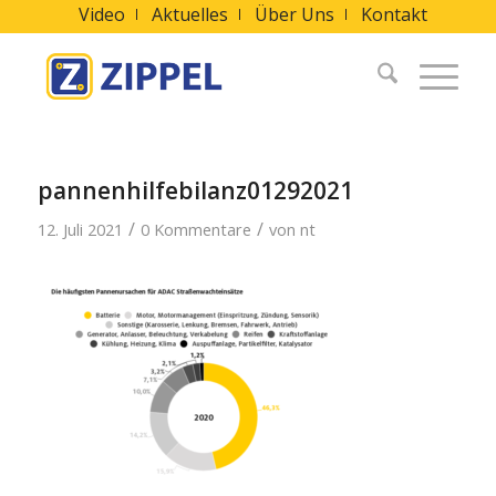
Video
Aktuelles
Über Uns
Kontakt
pannenhilfebilanz01292021
/
/
12. Juli 2021
0 Kommentare
von
nt