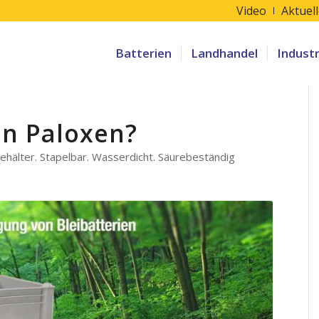
Video
Aktuel
Batterien
Landhandel
Indust
nn Paloxen?
behälter. Stapelbar. Wasserdicht. Säurebeständig
Paloxe