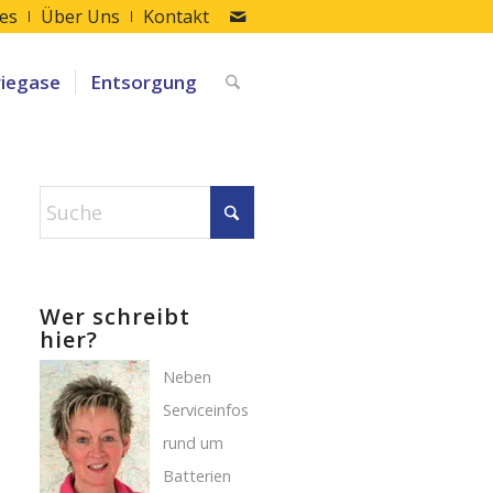
les
Über Uns
Kontakt
riegase
Entsorgung
Wer schreibt
hier?
Neben
Serviceinfos
rund um
Batterien