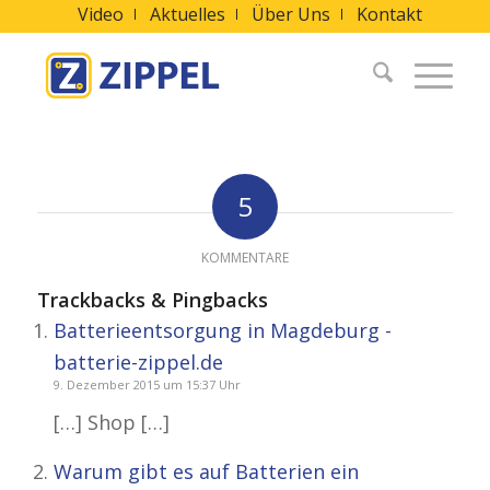
Video
Aktuelles
Über Uns
Kontakt
sagt:
sagt:
sagt:
sagt:
sagt:
sagt:
sagt:
5
KOMMENTARE
Trackbacks & Pingbacks
Batterieentsorgung in Magdeburg -
batterie-zippel.de
9. Dezember 2015 um 15:37 Uhr
[…] Shop […]
Warum gibt es auf Batterien ein