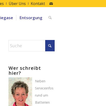
les
Über Uns
Kontakt
riegase
Entsorgung
Wer schreibt
hier?
Neben
Serviceinfos
rund um
Batterien