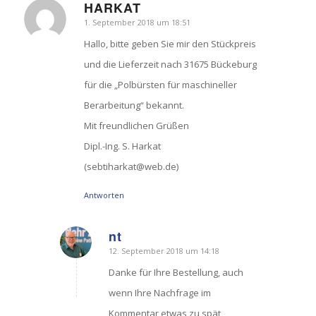
HARKAT
1. September 2018 um 18:51
sagte:
Hallo, bitte geben Sie mir den Stückpreis
und die Lieferzeit nach 31675 Bückeburg
für die „Polbürsten für maschineller
Berarbeitung“ bekannt.
Mit freundlichen Grüßen
Dipl.-Ing. S. Harkat
(sebtiharkat@web.de)
Antworten
nt
12. September 2018 um 14:18
sagte:
Danke für Ihre Bestellung, auch
wenn Ihre Nachfrage im
Kommentar etwas zu spät