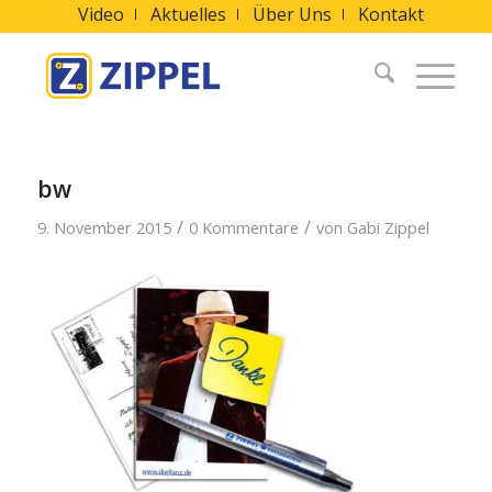
Video
Aktuelles
Über Uns
Kontakt
bw
/
/
9. November 2015
0 Kommentare
von
Gabi Zippel