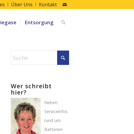
les
Über Uns
Kontakt
riegase
Entsorgung
Wer schreibt
hier?
Neben
Serviceinfos
rund um
Batterien