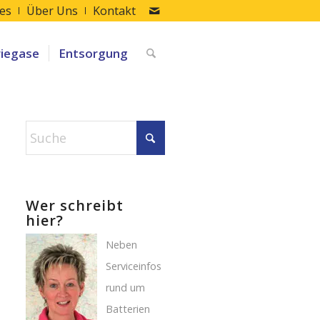
les
Über Uns
Kontakt
riegase
Entsorgung
Wer schreibt
hier?
Neben
Serviceinfos
rund um
Batterien