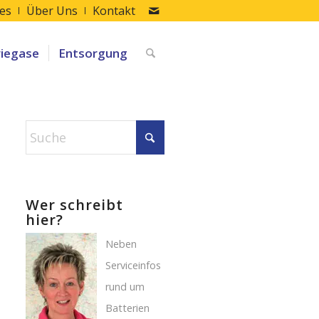
les
Über Uns
Kontakt
riegase
Entsorgung
Wer schreibt
hier?
Neben
Serviceinfos
rund um
Batterien