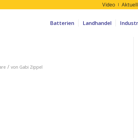
Video
Aktuel
Batterien
Landhandel
Indust
/
are
von
Gabi Zippel