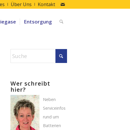
les
Über Uns
Kontakt
riegase
Entsorgung
Wer schreibt
hier?
Neben
Serviceinfos
rund um
Batterien