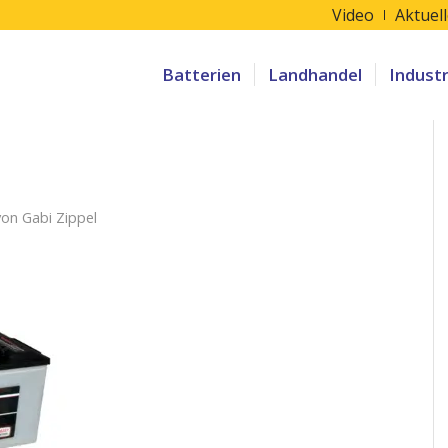
Video
Aktuel
Batterien
Landhandel
Indust
von
Gabi Zippel