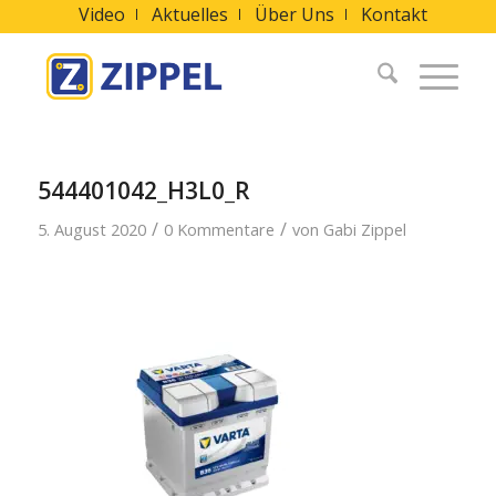
Video
Aktuelles
Über Uns
Kontakt
544401042_H3L0_R
/
/
5. August 2020
0 Kommentare
von
Gabi Zippel