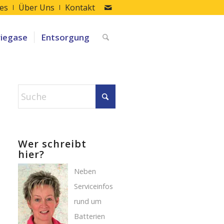
les
Über Uns
Kontakt
riegase
Entsorgung
Wer schreibt
hier?
Neben
Serviceinfos
rund um
Batterien