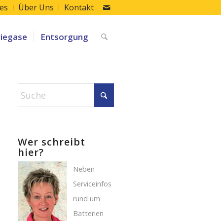
les
Über Uns
Kontakt
riegase
Entsorgung
Wer schreibt
hier?
Neben
Serviceinfos
rund um
Batterien