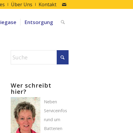
les
Über Uns
Kontakt
riegase
Entsorgung
Wer schreibt
hier?
Neben
Serviceinfos
rund um
Batterien