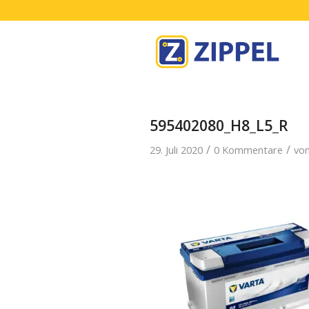
595402080_H8_L5_R
/
/
29. Juli 2020
0 Kommentare
vo