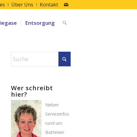
les
Über Uns
Kontakt
riegase
Entsorgung
Wer schreibt
hier?
Neben
Serviceinfos
rund um
Batterien