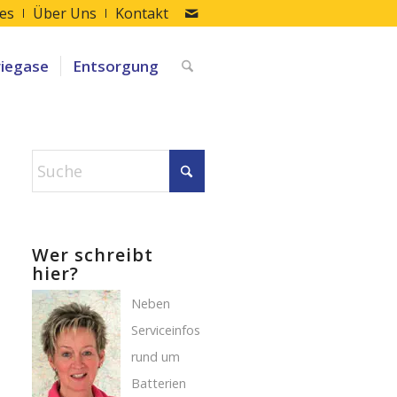
les
Über Uns
Kontakt
riegase
Entsorgung
Wer schreibt
hier?
Neben
Serviceinfos
rund um
Batterien