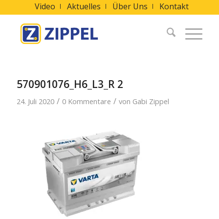
Video
Aktuelles
Über Uns
Kontakt
570901076_H6_L3_R 2
/
/
24. Juli 2020
0 Kommentare
von
Gabi Zippel