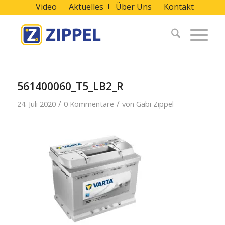
Video
Aktuelles
Über Uns
Kontakt
561400060_T5_LB2_R
/
/
24. Juli 2020
0 Kommentare
von
Gabi Zippel