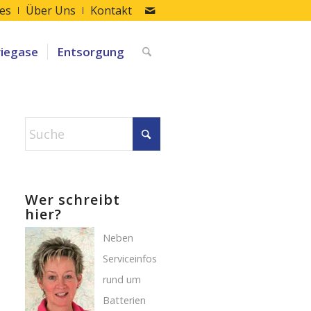
les
Über Uns
Kontakt
riegase
Entsorgung
Wer schreibt
hier?
Neben
Serviceinfos
rund um
Batterien