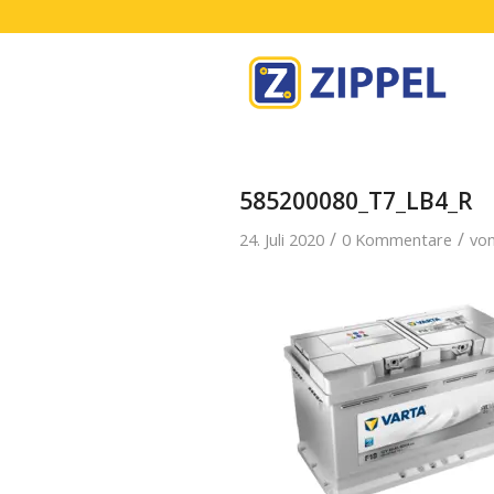
585200080_T7_LB4_R
/
/
24. Juli 2020
0 Kommentare
vo