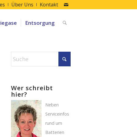
les
Über Uns
Kontakt
riegase
Entsorgung
Wer schreibt
hier?
Neben
Serviceinfos
rund um
Batterien