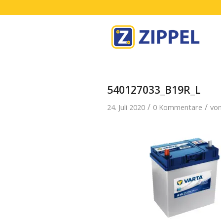
540127033_B19R_L
/
/
24. Juli 2020
0 Kommentare
vo