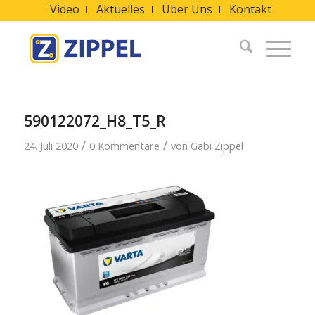
Video
Aktuelles
Über Uns
Kontakt
590122072_H8_T5_R
/
/
24. Juli 2020
0 Kommentare
von
Gabi Zippel