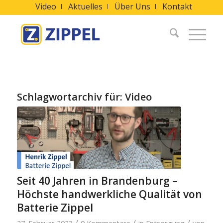
Video
Aktuelles
Über Uns
Kontakt
Schlagwortarchiv für:
Video
Seit 40 Jahren in Brandenburg –
Höchste handwerkliche Qualität von
Batterie Zippel
/
/
/
27. Februar 2023
0 Kommentare
in
Entsorgung
von