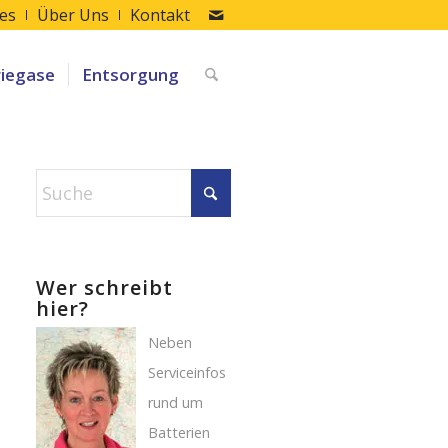
les
Über Uns
Kontakt
riegase
Entsorgung
Wer schreibt
hier?
Neben
Serviceinfos
rund um
Batterien