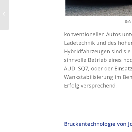
Das Wunder vom
Elektroauto und
seinen Batterien – Teil
Tesl
3
konventionellen Autos unt
Ladetechnik und des hohen
Hybridfahrzeugen sind sie 
sinnvolle Betrieb eines h
AUDI SQ7, oder der Einsat
Wankstabilisierung im Ben
Erfolg versprechend.
Brückentechnologie von J