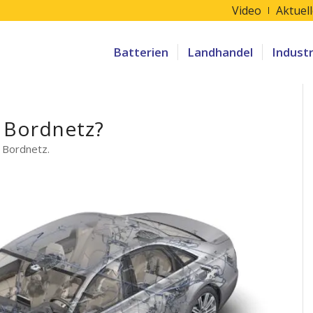
Video
Aktuel
Batterien
Landhandel
Indust
 Bordnetz?
 Bordnetz.
I-Konferenz „Automobile
icklung“ thematisiert u.a.