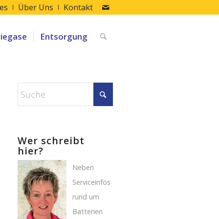
les
Über Uns
Kontakt
riegase
Entsorgung
Wer schreibt
hier?
Neben
Serviceinfos
rund um
Batterien